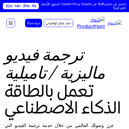
احصل على خصم 35% على Creator و Creator Pro السنوي. الأسعار 
02d : 14h : 37m : 10s
تتغير قريبًا!
حجز عرض توضيحي
جربه مجانًا
ترجمة فيديو
ماليزية / تاميلية
تعمل بالطاقة
الذكاء الاصطناعي
عزز وصولك العالمي من خلال خدمة ترجمة الفيديو التي