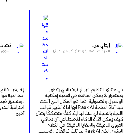
إيتاي س.
تشافي
الشركات الصغيرة (50 أو أقل من الفراغ)
السوق المتوس
في مشهد التعليم عبر الإنترنت الذي يتطور 
باستمرار، لا يمكن المبالغة في أهمية إمكانية 
الوصول والشمولية. هذا هو المكان الذي أثبتت 
فيه أداة الدبلجة Rask AI أنها أداة تغيير قواعد 
اللعبة بالنسبة لي. منذ البداية، كنتُ متشككًا بشأن 
أخرى.
كيف يمكن لأداة الذكاء الاصطناعي أن تحاكي 
الفروق الدقيقة والخفايا الدقيقة في الكلام 
البشري. لكن Rask AI لم تلبِّ توقعاتي فحسب، 