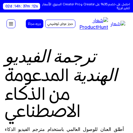
احصل على خصم 35% على Creator و Creator Pro السنوي. الأسعار 
02d : 14h : 37m : 11s
تتغير قريبًا!
حجز عرض توضيحي
جربه مجانًا
ترجمة الفيديو
المدعومة
الهندية
من الذكاء
الاصطناعي
أطلق العنان للوصول العالمي باستخدام مترجم الفيديو الذكاء