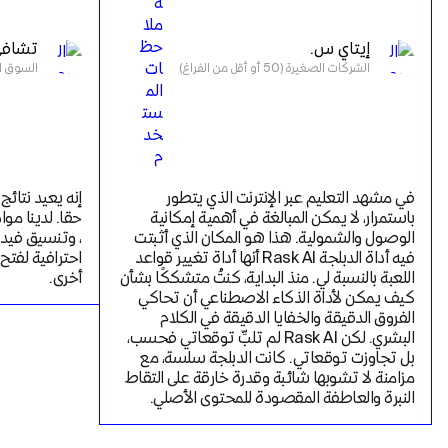
إيتاي س.
تشافي
الشركات الصغيرة (50 أو أقل من الفراغ)
السوق المتوس
في مشهد التعليم عبر الإنترنت الذي يتطور 
باستمرار، لا يمكن المبالغة في أهمية إمكانية 
الوصول والشمولية. هذا هو المكان الذي أثبتت 
فيه أداة الدبلجة Rask AI أنها أداة تغيير قواعد 
اللعبة بالنسبة لي. منذ البداية، كنتُ متشككًا بشأن 
أخرى.
كيف يمكن لأداة الذكاء الاصطناعي أن تحاكي 
الفروق الدقيقة والخفايا الدقيقة في الكلام 
البشري. لكن Rask AI لم تلبِّ توقعاتي فحسب، 
بل تجاوزت توقعاتي. كانت الدبلجة سلسة، مع 
مزامنة لا تشوبها شائبة وقدرة خارقة على التقاط 
النبرة والعاطفة المقصودة للمحتوى الأصلي.