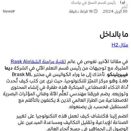
رئيس قسم النسخ في براسك
نُشر
30 أبريل 2024
,
16
قراءة دقيقة
#News
ما بالداخل
مثال H2
في مقالنا الأخير، نغوص في عالم
تقنية مزامنة الشفاهRask AI
المثيرة، مع توجيهات من رئيس قسم التعلم الآلي في الشركة
ديما
فيبيريلينكو
. نأخذك إلى ما وراء الكواليس في مختبر Brask ML
Lab، وهو مركز التميّز للتكنولوجيا، حيث نرى عن كثب كيف تُحدث
أداة الذكاء الاصطناعي المبتكرة هذه طفرة في إنشاء المحتوى
وتوزيعه. يضم فريقنا مهندسي تعلُّم الآلة وفناني المؤثرات البصرية
الاصطناعية من الطراز العالمي الذين لا يكتفون بالتأقلم مع
المستقبل فحسب، بل يصنعونه.
انضم إلينا لاكتشاف كيف تعمل هذه التكنولوجيا على تغيير
الصناعة الإبداعية وتقليل التكاليف ومساعدة المبدعين على
الوصول إلى الجماهير في جميع أنحاء العالم.