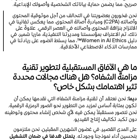
صريح، مما يضمن حماية بياناتك الشخصية وأصولك الإبداعية.
نحن فخورون بعضويتنا في التحالف من أجل موثوقية المحتوى
وأصالته (C2PA) ومبادرة أصالة المحتوى، مما يعكس تفانينا في
الالتزام بنزاهة المحتوى وأصالته في العصر الرقمي. علاوةً على
ذلك، تم الاعتراف بمؤسستنا ومديرتنا التنفيذية، ماريا شمير، في
دليل Women in AI Ethics™، مما يسلط الضوء على ريادتنا في
ممارسات الذكاء الاصطناعي الأخلاقية.
ما هي الآفاق المستقبلية لتطوير تقنية
مزامنة الشفاه؟ هل هناك مجالات محددة
تثير اهتمامك بشكل خاص؟
ديما:
نحن نعتقد أن تقنية مزامنة الشفاه التي نقدمها يمكن أن
تكون بمثابة أساس لمزيد من التطوير نحو الصور الرمزية الرقمية.
نحن نتصور مستقبلاً يمكن فيه لأي شخص إنشاء محتوى وتوطينه
دون تكبد تكاليف إنتاج الفيديو.
على المدى القصير، في غضون الشهرين المقبلين، نحن ملتزمون
بتحسين أداء نموذجنا وجودته.
يتمثل هدفنا في ضمان التشغيل