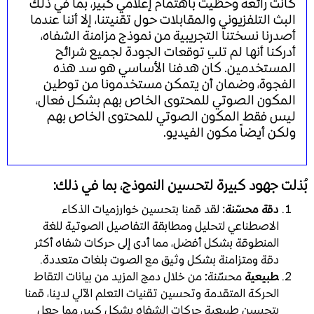
كانت رائعة وحظيت باهتمام إعلامي كبير، بما في ذلك
البث التلفزيوني والمقابلات حول تقنيتنا، إلا أننا عندما
أصدرنا نسختنا التجريبية من نموذج مزامنة الشفاه،
أدركنا أنها لم تلبِ توقعات الجودة لجميع شرائح
المستخدمين. كان هدفنا الأساسي هو سد هذه
الفجوة، وضمان أن يتمكن مستخدمونا من توطين
المكون الصوتي للمحتوى الخاص بهم بشكل فعال،
ليس فقط المكون الصوتي للمحتوى الخاص بهم
ولكن أيضاً مكون الفيديو.
بُذلت جهود كبيرة لتحسين النموذج، بما في ذلك:
دقة محسّنة:
لقد قمنا بتحسين خوارزميات الذكاء
الاصطناعي لتحليل ومطابقة التفاصيل الصوتية للغة
المنطوقة بشكل أفضل، مما أدى إلى حركات شفاه أكثر
دقة ومتزامنة بشكل وثيق مع الصوت بلغات متعددة.
‍طبيعية
محسّنة
:
من خلال دمج المزيد من بيانات التقاط
الحركة المتقدمة وتحسين تقنيات التعلم الآلي لدينا، قمنا
بتحسين طبيعية حركات الشفاه بشكل كبير، مما جعل