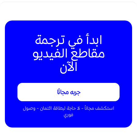
ابدأ في ترجمة
مقاطع الفيديو
الآن
جربه مجانًا
استكشف مجاناً - لا حاجة لبطاقة ائتمان - وصول
فوري