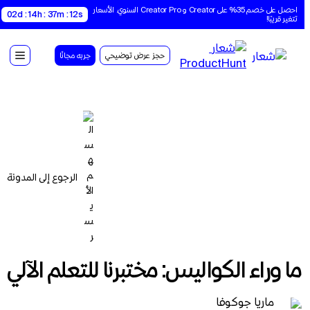
احصل على خصم 35% على Creator و Creator Pro السنوي. الأسعار 
02d : 14h : 37m : 12s
تتغير قريبًا!
حجز عرض توضيحي
جربه مجانًا
الرجوع إلى المدونة
ما وراء الكواليس: مختبرنا للتعلم الآلي
ماريا جوكوفا