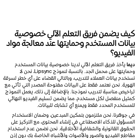
كيف يضمن فريق التعلم الآلي خصوصية
بيانات المستخدم وحمايتها عند معالجة مواد
الفيديو؟
ديما
يأخذ فريق التعلم الآلي لدينا خصوصية بيانات المستخدم
وحمايتها على محمل الجد. بالنسبة لنموذج Lipsync، نحن لا
نستخدم بيانات العملاء للتدريب، وبالتالي القضاء على أي خطر لسرقة
الهوية. نحن نعتمد فقط على البيانات مفتوحة المصدر التي تأتي مع
تراخيص مناسبة لتدريب نموذجنا. بالإضافة إلى ذلك، يعمل النموذج
كمثيل منفصل لكل مستخدم، مما يضمن تسليم الفيديو النهائي
للمستخدم المحدد فقط ويمنع أي تشابك للبيانات.
في جوهرنا، نحن ملتزمون بتمكين المبدعين، وضمان الاستخدام
المسؤول للذكاء الاصطناعي في إنشاء المحتوى، مع التركيز على
الحقوق القانونية والشفافية الأخلاقية. نحن نضمن عدم استخدام
مقاطع الفيديو والصور والأصوات والأشباه الخاصة بك دون إذن