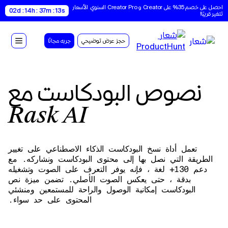
احصل على خصم 35% على Creator و Creator Pro السنوي. الأسعار 
02d : 14h : 37m : 12s
تتغير قريبًا!
حجز عرض توضيحي
جربه مجانًا
نصوص البودكاست مع
Rask AI
تعمل أداة نسخ البودكاست الذكاء الاصطناعي على تغيير
الطريقة التي نصل بها إلى محتوى البودكاست ونشاركه. مع
دعم 130+ لغة ، فإنه يوفر التعرف على الصوت وتشغيله
بدقة ، حتى يعكس الصوت الأصلي. تضمن ميزة نص
البودكاست إمكانية الوصول والراحة للمستمعين ومنشئي
المحتوى على حد سواء.