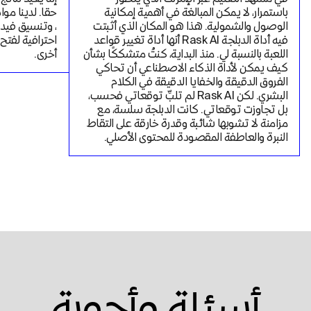
باستمرار، لا يمكن المبالغة في أهمية إمكانية 
الوصول والشمولية. هذا هو المكان الذي أثبتت 
فيه أداة الدبلجة Rask AI أنها أداة تغيير قواعد 
اللعبة بالنسبة لي. منذ البداية، كنتُ متشككًا بشأن 
أخرى.
كيف يمكن لأداة الذكاء الاصطناعي أن تحاكي 
الفروق الدقيقة والخفايا الدقيقة في الكلام 
البشري. لكن Rask AI لم تلبِّ توقعاتي فحسب، 
بل تجاوزت توقعاتي. كانت الدبلجة سلسة، مع 
مزامنة لا تشوبها شائبة وقدرة خارقة على التقاط 
النبرة والعاطفة المقصودة للمحتوى الأصلي.
أسئلة وأجوبة