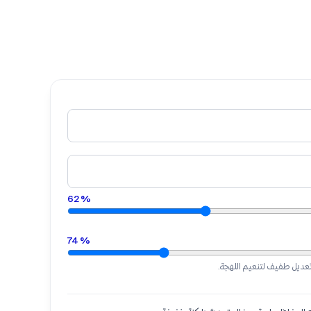
62
%
74
%
عديل طفيف لتنعيم اللهجة.