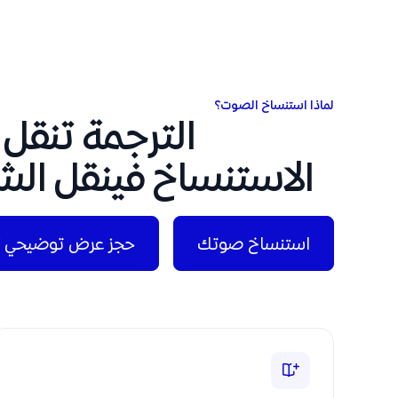
لماذا استنساخ الصوت؟
الترجمة تنقل 
الاستنساخ فينقل ا
استنساخ صوتك
حجز عرض توضيحي