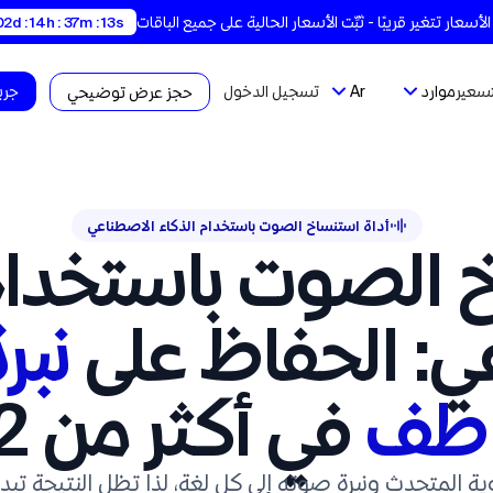
02d : 14h : 37m : 12s
تسعير
موارد
Ar
تسجيل الدخول
جربه
حجز عرض توضيحي
أداة استنساخ الصوت باستخدام الذكاء الاصطناعي
ي: الحفاظ على
نبر
اطف
في أكثر من 32 لغة