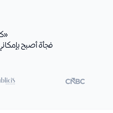
«كا
فجأة أصبح بإمكاني 