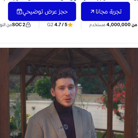
تجربة مجانا
حجز عرض توضيحي
4,000,00
مستخدم
4.7 / 5
G2
SOC 2
من النوع