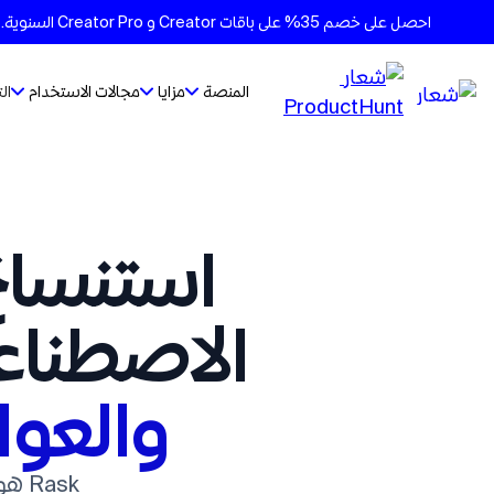
احصل على خصم 35% على باقات Creator و Creator Pro السنوية. الأسعار تتغير قريبًا - ثبِّت الأسعار الحالية على جميع الباقات
المنصة
مزايا
مجالات الاستخدام
ال
استنساخ الصوت باستخدام الذكاء
الاصطناع
والعو
Rask هوية المتحدث ونبرة صوته إلى كل لغة، لذا تظل النتيجة تبدو أصيلة.