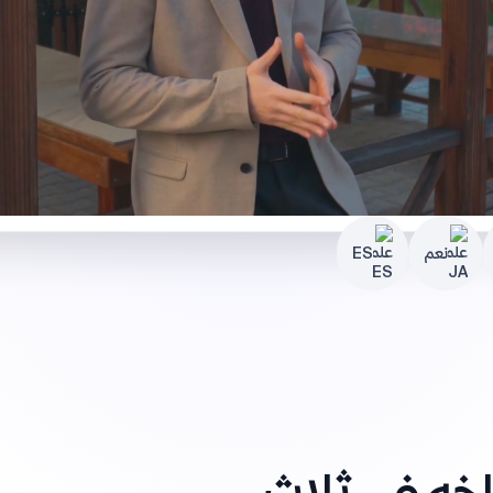
نعم
ES
ه في ثلاث