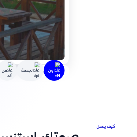
اون
الجمعة
من
العب بالصوت
كيف يعمل
صوتك، استنساخ