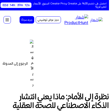
احصل على خصم 35% على Creator و Creator Pro السنوي. الأسعار 
02d : 14h : 37m : 11s
تتغير قريبًا!
حجز عرض توضيحي
جربه مجانًا
الرجوع إلى المدونة
نظرة إلى الأمام: ماذا يعني انتشار
الذكاء الاصطناعي للصحة العقلية