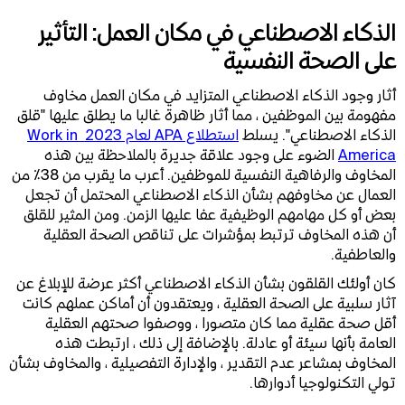
الذكاء الاصطناعي في مكان العمل: التأثير
على الصحة النفسية
أثار وجود الذكاء الاصطناعي المتزايد في مكان العمل مخاوف
مفهومة بين الموظفين ، مما أثار ظاهرة غالبا ما يطلق عليها "قلق
الذكاء الاصطناعي". يسلط
استطلاع APA لعام 2023 Work in 
America
الضوء على وجود علاقة جديرة بالملاحظة بين هذه
المخاوف والرفاهية النفسية للموظفين. أعرب ما يقرب من 38٪ من
العمال عن مخاوفهم بشأن الذكاء الاصطناعي المحتمل أن تجعل
بعض أو كل مهامهم الوظيفية عفا عليها الزمن. ومن المثير للقلق
أن هذه المخاوف ترتبط بمؤشرات على تناقص الصحة العقلية
والعاطفية.
كان أولئك القلقون بشأن الذكاء الاصطناعي أكثر عرضة للإبلاغ عن
آثار سلبية على الصحة العقلية ، ويعتقدون أن أماكن عملهم كانت
أقل صحة عقلية مما كان متصورا ، ووصفوا صحتهم العقلية
العامة بأنها سيئة أو عادلة. بالإضافة إلى ذلك ، ارتبطت هذه
المخاوف بمشاعر عدم التقدير ، والإدارة التفصيلية ، والمخاوف بشأن
تولي التكنولوجيا أدوارها.