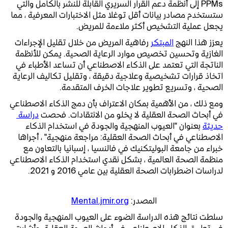
PPMs إلى أنظمة دعم القرار السريري القابلة للنشر بالكامل والتي
ستستخدم مصادر بيانات أقل توغلا مثل الاختبارات المعرفية ، مما
يجعل عملية التشخيص أكثر ملاءمة للمريض.
يعزز هذا النهج
المبتكر
رفاهية المريض من خلال تقليل الإجراءات
الغازية وتحسين تخصيص موارد الرعاية الصحية. يمكن للأنظمة
الناتجة التي تعتمد على الذكاء الاصطناعي أن تساعد الأطباء في
اتخاذ قرارات تشخيصية وعلاجية دقيقة ، وتقليل تكاليف الرعاية
الصحية ، وتسريع تطوير علاجات الخرف المتقدمة.
ومع ذلك ، من الأهمية بمكان الاعتراف بأن دمج الذكاء الاصطناعي
في أبحاث الصحة العقلية لا يخلو من الانتقادات. فحصت
دراسة 
حديثة
بعنوان "العيوب المنهجية والجودة في استخدام الذكاء
الاصطناعي في أبحاث الصحة العقلية: مراجعة منهجية" ، أجراها
خبراء من جامعة البوليتكنيك في فالنسيا ، إسبانيا بالتعاون مع
منظمة الصحة العالمية ، بشكل نقدي استخدام الذكاء الاصطناعي
لدراسات اضطرابات الصحة العقلية بين عامي 2016 و 2021.
المصدر:
Mental.jmir.org
سلطت نتائج هذه الدراسة الضوء على العيوب المنهجية والجودة