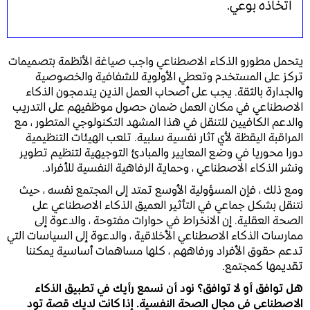
اتخاذه بوعي.
يتحمل مطورو الذكاء الاصطناعي واجب صياغة الأنظمة بتصميمات
تركز على المستخدم وتعطي الأولوية للشفافية والخصوصية
والجدارة بالثقة. يجب على أصحاب العمل الذين يندمجون الذكاء
الاصطناعي في مكان العمل ضمان حصول موظفيهم على التدريب
والدعم الكافيين للتنقل في هذا المشهد التكنولوجي المتطور ، مع
المراقبة اليقظة لأي آثار نفسية سلبية. تلعب الهيئات التنظيمية
دورا محوريا في وضع المعايير والمبادئ التوجيهية لتنظيم تطوير
ونشر الذكاء الاصطناعي ، وحماية الرفاهية النفسية للأفراد.
ومع ذلك ، فإن المسؤولية الأوسع تمتد إلى المجتمع نفسه ، حيث
نتنقل بشكل جماعي في التأثير العميق الذكاء الاصطناعي على
الصحة العقلية. إن الانخراط في حوارات مفتوحة ، والدعوة إلى
ممارسات الذكاء الاصطناعي الأخلاقية ، والدعوة إلى السياسات التي
تدعم حقوق الأفراد ورفاههم ، كلها مساهمات أساسية يمكننا
تقديمها كمجتمع.
هل توافق أو لا توافق؟ نود أن نسمع رأيك في تطبيق الذكاء
الاصطناعي في مجال الصحة النفسية. إذا كانت لديك قصة تود