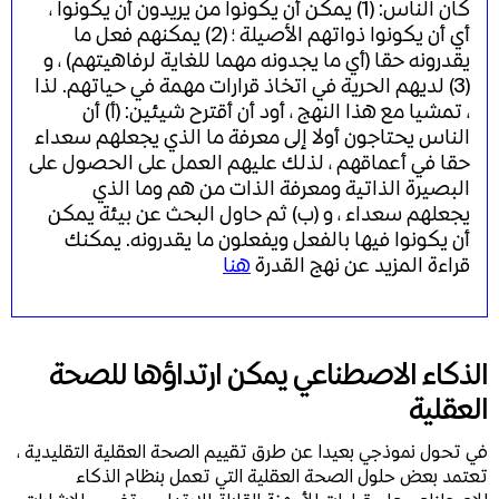
كان الناس: (1) يمكن أن يكونوا من يريدون أن يكونوا ،
أي أن يكونوا ذواتهم الأصيلة ؛ (2) يمكنهم فعل ما
يقدرونه حقا (أي ما يجدونه مهما للغاية لرفاهيتهم) ، و
(3) لديهم الحرية في اتخاذ قرارات مهمة في حياتهم. لذا
، تمشيا مع هذا النهج ، أود أن أقترح شيئين: (أ) أن
الناس يحتاجون أولا إلى معرفة ما الذي يجعلهم سعداء
حقا في أعماقهم ، لذلك عليهم العمل على الحصول على
البصيرة الذاتية ومعرفة الذات من هم وما الذي
يجعلهم سعداء ، و (ب) ثم حاول البحث عن بيئة يمكن
أن يكونوا فيها بالفعل ويفعلون ما يقدرونه. يمكنك
قراءة المزيد عن نهج القدرة
هنا
الذكاء الاصطناعي يمكن ارتداؤها للصحة
العقلية
في تحول نموذجي بعيدا عن طرق تقييم الصحة العقلية التقليدية ،
تعتمد بعض حلول الصحة العقلية التي تعمل بنظام الذكاء