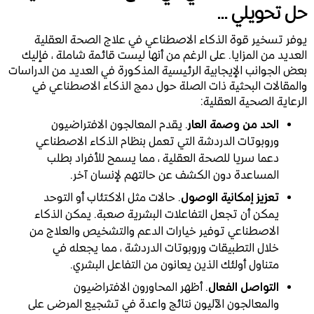
حل تحويلي ...
يوفر تسخير قوة الذكاء الاصطناعي في علاج الصحة العقلية
العديد من المزايا. على الرغم من أنها ليست قائمة شاملة ، فإليك
بعض الجوانب الإيجابية الرئيسية المذكورة في العديد من الدراسات
والمقالات البحثية ذات الصلة حول دمج الذكاء الاصطناعي في
الرعاية الصحية العقلية:
الحد من وصمة العار
. يقدم المعالجون الافتراضيون
وروبوتات الدردشة التي تعمل بنظام الذكاء الاصطناعي
دعما سريا للصحة العقلية ، مما يسمح للأفراد بطلب
المساعدة دون الكشف عن حالتهم لإنسان آخر.
تعزيز إمكانية الوصول
. حالات مثل الاكتئاب أو التوحد
يمكن أن تجعل التفاعلات البشرية صعبة. يمكن الذكاء
الاصطناعي توفير خيارات الدعم والتشخيص والعلاج من
خلال التطبيقات وروبوتات الدردشة ، مما يجعله في
متناول أولئك الذين يعانون من التفاعل البشري.
التواصل الفعال
. أظهر المحاورون الافتراضيون
والمعالجون الآليون نتائج واعدة في تشجيع المرضى على