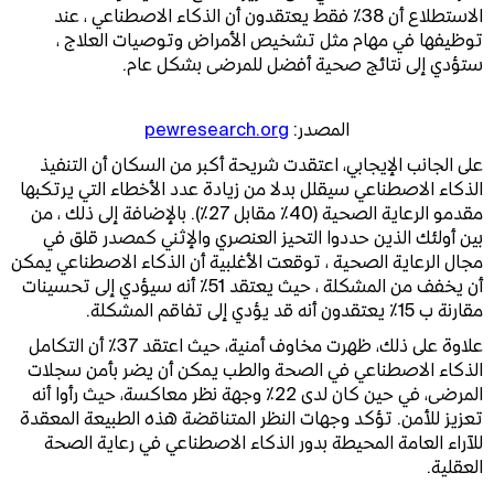
الاستطلاع أن 38٪ فقط يعتقدون أن الذكاء الاصطناعي ، عند
توظيفها في مهام مثل تشخيص الأمراض وتوصيات العلاج ،
ستؤدي إلى نتائج صحية أفضل للمرضى بشكل عام.
المصدر:
pewresearch.org
على الجانب الإيجابي، اعتقدت شريحة أكبر من السكان أن التنفيذ
الذكاء الاصطناعي سيقلل بدلا من زيادة عدد الأخطاء التي يرتكبها
مقدمو الرعاية الصحية (40٪ مقابل 27٪). بالإضافة إلى ذلك ، من
بين أولئك الذين حددوا التحيز العنصري والإثني كمصدر قلق في
مجال الرعاية الصحية ، توقعت الأغلبية أن الذكاء الاصطناعي يمكن
أن يخفف من المشكلة ، حيث يعتقد 51٪ أنه سيؤدي إلى تحسينات
مقارنة ب 15٪ يعتقدون أنه قد يؤدي إلى تفاقم المشكلة.
علاوة على ذلك، ظهرت مخاوف أمنية، حيث اعتقد 37٪ أن التكامل
الذكاء الاصطناعي في الصحة والطب يمكن أن يضر بأمن سجلات
المرضى، في حين كان لدى 22٪ وجهة نظر معاكسة، حيث رأوا أنه
تعزيز للأمن. تؤكد وجهات النظر المتناقضة هذه الطبيعة المعقدة
للآراء العامة المحيطة بدور الذكاء الاصطناعي في رعاية الصحة
العقلية.