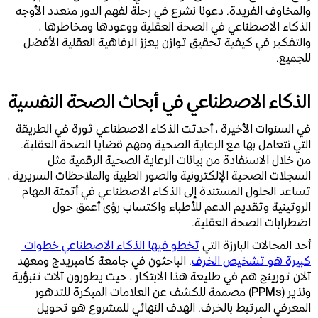
والمخاوف الفريدة. دعونا نشرع في رحلة لفهم الدور متعدد الأوجه
الذكاء الاصطناعي في الصحة العقلية ووعودها ومخاطرها ،
والتفكير في كيفية تحقيق توازن يعزز الرفاهية العقلية الأفضل
للجميع.
الذكاء الاصطناعي في أبحاث الصحة النفسية
في السنوات الأخيرة ، أحدثت الذكاء الاصطناعي ثورة في الطريقة
التي نتعامل بها مع الرعاية الصحية وفهم قضايا الصحة العقلية.
من خلال الاستفادة من بيانات الرعاية الصحية الرقمية مثل
السجلات الصحية الإلكترونية والصور الطبية والملاحظات السريرية ،
تساعد الحلول المستندة إلى الذكاء الاصطناعي في أتمتة المهام
الروتينية وتقديم الدعم للأطباء واكتساب رؤى أعمق حول
اضطرابات الصحة العقلية.
أحد المجالات البارزة التي
تخطو فيها الذكاء الاصطناعي خطوات 
كبيرة هو تشخيص الخرف
. الباحثون في جامعة كامبريدج ومعهد
آلان تورينج هم في طليعة هذا الابتكار ، حيث يطورون آلات تنبؤية
ونذير (PPMs) مصممة للكشف عن العلامات المبكرة للتدهور
المعرفي المرتبط بالخرف. الهدف النهائي للمشروع هو تحويل