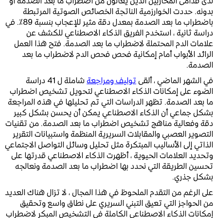
لدى قدامى المحاربين الذين يعانون من اضطراب ما بعد الصدمة أو
بدونه. حددت الخوارزمية الناتجة الخصائص الصوتية المرتبطة
باضطراب ما بعد الصدمة بمعدل دقة مثير للإعجاب بنسبة 89٪. في
دراسة ثانية ، استخدم الفريق الذكاء الاصطناعي للكشف عن
علامات الدم المحتملة لاضطراب ما بعد الصدمة. فتح هذا العمل
الرائد الأبواب أمام إمكانية فحص فحص الدم لاضطراب ما بعد
الصدمة.
في الشهر الماضي ، ألقى
توليف ومراجعة
شاملة ل 41 دراسة
الضوء على إمكانات الذكاء الاصطناعي لتحويل تشخيص اضطراب
ما بعد الصدمة. تظهر الدراسات التي تم تحليلها في هذه المراجعة
بشكل جماعي أن الذكاء الاصطناعي يمكن أن يحسن بشكل كبير
دقة وفعالية مناهج تشخيص اضطراب ما بعد الصدمة. من تقنيات
التصوير العصبي والمقابلات السريرية المنظمة واستبيانات التقرير
الذاتي إلى الأساليب المبتكرة مثل تحليل وسائل التواصل الاجتماعي
وتحديد العلامات الحيوية ، أظهرت الذكاء الاصطناعي قدرتها على
تحسين الطريقة التي نحدد بها اضطراب ما بعد الصدمة ونعالجه
بشكل جذري.
على الرغم من التقدم الملحوظ في هذا المجال ، لا تزال هناك العديد
من الحواجز التي تعيق التبني السريري على نطاق واسع وتحقيق
إمكانات الذكاء الاصطناعي الكاملة في التشخيص المبكر لاضطراب