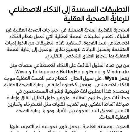
التطبيقات المستندة إلى الذكاء الاصطناعي
للرعاية الصحية العقلية
استجابة للقضية الملحة المتمثلة في احتياجات الصحة العقلية غير
الملباة ، تتقدم تطبيقات الصحة العقلية التي تعمل بنظام الذكاء
الاصطناعي لسد الفجوة. تستفيد هذه التطبيقات من الخوارزميات
المتقدمة وتحليل البيانات لتوسيع نطاق الوصول إلى رعاية الصحة
العقلية بما يتجاوز العلاج الشخصي التقليدي.
من بين هذه الحلول القائمة على الذكاء الاصطناعي منصات مثل
Mindmate و Endel و BetterHelp و Talkspace و Wysa.
يعمل
Wysa
، على سبيل المثال ، كنظام دعم للصحة العقلية موجه
الذكاء الاصطناعي ، ويعمل كخطوة أولية في رعاية الصحة العقلية.
يستخدم هذا التطبيق لغة طبيعية لإشراك المستخدمين في
محادثات حول حالتهم العقلية ، وتوفير حلول لتقليل القلق وإعادة
صياغة أنماط التفكير. يتم تقديم تقنيات مثل الاسترخاء وتمارين
التنفس العميق لسد الفجوة بين الأفراد وموارد رعاية الصحة
العقلية المتاحة.
الصوت ، بصفاته الغامرة ، يحمل قوى تحويلية تم التعرف عليها