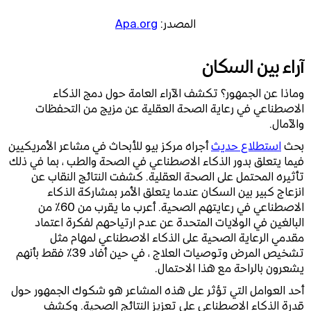
المصدر:
Apa.org
آراء بين السكان
وماذا عن الجمهور؟ تكشف الآراء العامة حول دمج الذكاء
الاصطناعي في رعاية الصحة العقلية عن مزيج من التحفظات
والآمال.
بحث
استطلاع حديث
أجراه مركز بيو للأبحاث في مشاعر الأمريكيين
فيما يتعلق بدور الذكاء الاصطناعي في الصحة والطب ، بما في ذلك
تأثيره المحتمل على الصحة العقلية. كشفت النتائج النقاب عن
انزعاج كبير بين السكان عندما يتعلق الأمر بمشاركة الذكاء
الاصطناعي في رعايتهم الصحية. أعرب ما يقرب من 60٪ من
البالغين في الولايات المتحدة عن عدم ارتياحهم لفكرة اعتماد
مقدمي الرعاية الصحية على الذكاء الاصطناعي لمهام مثل
تشخيص المرض وتوصيات العلاج ، في حين أفاد 39٪ فقط بأنهم
يشعرون بالراحة مع هذا الاحتمال.
أحد العوامل التي تؤثر على هذه المشاعر هو شكوك الجمهور حول
قدرة الذكاء الاصطناعي على تعزيز النتائج الصحية. وكشف