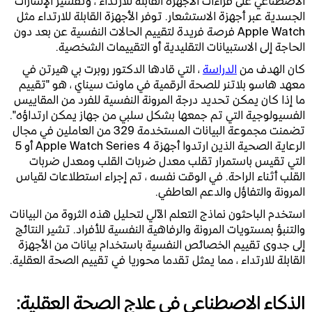
الاصطناعي على قراءات الأجهزة القابلة للارتداء ، وتفسير الإشارات
الجسدية عبر أجهزة الاستشعار. توفر الأجهزة القابلة للارتداء مثل
Apple Watch فرصة فريدة لتقييم الحالات النفسية عن بعد دون
الحاجة إلى الاستبيانات التقليدية أو التقييمات الشخصية.
كان الهدف من
الدراسة
، التي قادها الدكتور روبرت بي هيرتن في
معهد هاسو بلاتنر للصحة الرقمية في ماونت سيناي ، هو "تقييم
ما إذا كان يمكن تحديد درجة المرونة النفسية للفرد من المقاييس
الفسيولوجية التي تم جمعها بشكل سلبي من جهاز يمكن ارتداؤه".
تضمنت مجموعة البيانات المستخدمة 329 من العاملين في مجال
الرعاية الصحية الذين ارتدوا أجهزة Apple Watch Series 4 أو 5
التي تقيس باستمرار تقلب معدل ضربات القلب ومعدل ضربات
القلب أثناء الراحة. في الوقت نفسه ، تم إجراء استطلاعات لقياس
المرونة والتفاؤل والدعم العاطفي.
استخدم الباحثون نماذج التعلم الآلي لتحليل هذه الثروة من البيانات
والتنبؤ بمستويات المرونة والرفاهية النفسية للأفراد. تشير النتائج
إلى جدوى تقييم الخصائص النفسية باستخدام بيانات من الأجهزة
القابلة للارتداء ، مما يمثل تقدما محوريا في تقييم الصحة العقلية.
الذكاء الاصطناعي في علاج الصحة العقلية: