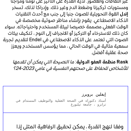
عبر الثقافات والعصور. لديه القدرة على التأثير على نومنا ومزاجنا
ومستويات تركيزنا وضغط الدم وغير ذلك. وإدراكا لذلك، تسخر
إندل
القوة التحويلية للصوت جنبا إلى جنب مع أحدث التقنيات
الذكاء الاصطناعي. يقوم بإنشاء مناظر صوتية مخصصة في
الوقت الفعلي مصممة خصيصا لبيئة المستخدم واحتياجاته. سواء
كان ذلك للاسترخاء أو التركيز أو الانجراف إلى النوم ، تتكيف بيئات
الصوت التي تعتمد على الذكاء الاصطناعي في Endel لتقديم تجربة
سمعية مثالية في الوقت الحالي ، مما يؤسس المستخدم ويعزز
صحة عقلية أفضل.
Rask منظمة العفو الدولية
:
ما النصيحة التي يمكن أن تقدمها
للأشخاص للحفاظ على صحتهم النفسية في عامي 2023-24؟
إيفلين برويرز
أستاذ دكتوراه في الصحة العقلية والتوظيف المستدام في
ترانزو ، جامعة تيلبورغ
وفقا لنهج القدرة ، يمكن تحقيق الرفاهية المثلى إذا