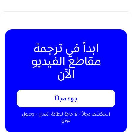
ابدأ في ترجمة
مقاطع الفيديو
الآن
جربه مجانًا
استكشف مجاناً - لا حاجة لبطاقة ائتمان - وصول
فوري