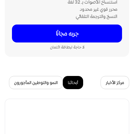
استنساخ الأصوات بـ 32 لغة
محرر قوي غير محدود
النسخ والترجمة التلقائي
جربه مجانًا
لا حاجة لبطاقة ائتمان
كل
مركز الأخبار
أبحاثنا
النمو والتوطين المأجورون