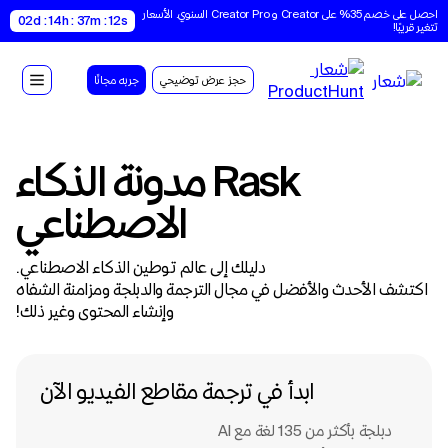
احصل على خصم 35% على Creator و Creator Pro السنوي. الأسعار 
02d : 14h : 37m : 12s
تتغير قريبًا!
حجز عرض توضيحي
جربه مجانًا
Rask مدونة الذكاء
الاصطناعي
دليلك إلى عالم توطين الذكاء الاصطناعي.
اكتشف الأحدث والأفضل في مجال الترجمة والدبلجة ومزامنة الشفاه
وإنشاء المحتوى وغير ذلك!
ابدأ في ترجمة مقاطع الفيديو الآن
دبلجة بأكثر من 135 لغة مع Al