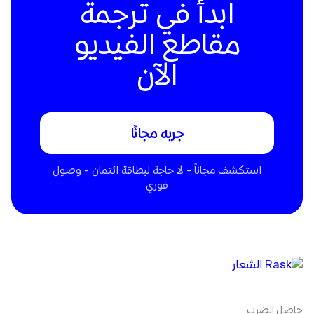
ابدأ في ترجمة
مقاطع الفيديو
الآن
جربه مجانًا
استكشف مجاناً - لا حاجة لبطاقة ائتمان - وصول
فوري
حاصل الضرب