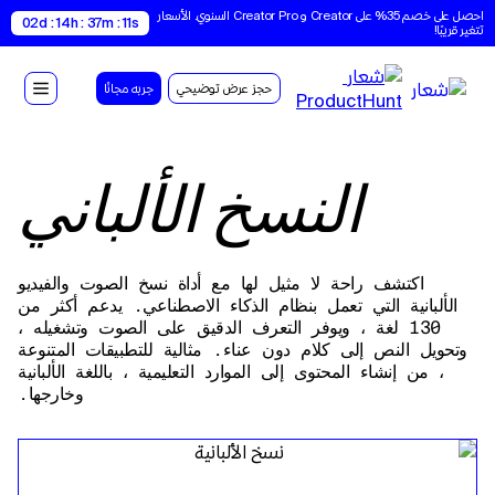
احصل على خصم 35% على Creator و Creator Pro السنوي. الأسعار 
02d : 14h : 37m : 10s
تتغير قريبًا!
حجز عرض توضيحي
جربه مجانًا
النسخ الألباني
اكتشف راحة لا مثيل لها مع أداة نسخ الصوت والفيديو
الألبانية التي تعمل بنظام الذكاء الاصطناعي. يدعم أكثر من
130 لغة ، ويوفر التعرف الدقيق على الصوت وتشغيله ،
وتحويل النص إلى كلام دون عناء. مثالية للتطبيقات المتنوعة
، من إنشاء المحتوى إلى الموارد التعليمية ، باللغة الألبانية
وخارجها.