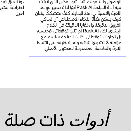
الوصول والشمولية. هذا هو المكان الذي أثبتت 
فيه أداة الدبلجة Rask AI أنها أداة تغيير قواعد 
اللعبة بالنسبة لي. منذ البداية، كنتُ متشككًا بشأن 
أخرى.
كيف يمكن لأداة الذكاء الاصطناعي أن تحاكي 
الفروق الدقيقة والخفايا الدقيقة في الكلام 
البشري. لكن Rask AI لم تلبِّ توقعاتي فحسب، 
بل تجاوزت توقعاتي. كانت الدبلجة سلسة، مع 
مزامنة لا تشوبها شائبة وقدرة خارقة على التقاط 
النبرة والعاطفة المقصودة للمحتوى الأصلي.
ذات صلة
أدوات