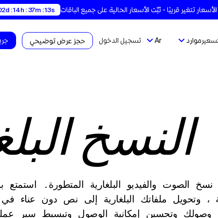
02d : 14h : 37m : 12s
تسعير
موارد
Ar
تسجيل الدخول
جربه
حجز عرض توضيحي
النسخ البل
نسخ الصوت والفيديو البلغارية المتطورة. استمتع بد
، وتحويل ملفاتك البلغارية إلى نص دون عناء في
وصولك وتحسين إمكانية الوصول وتبسيط سير عمل