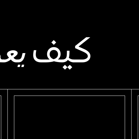
كيف
يع