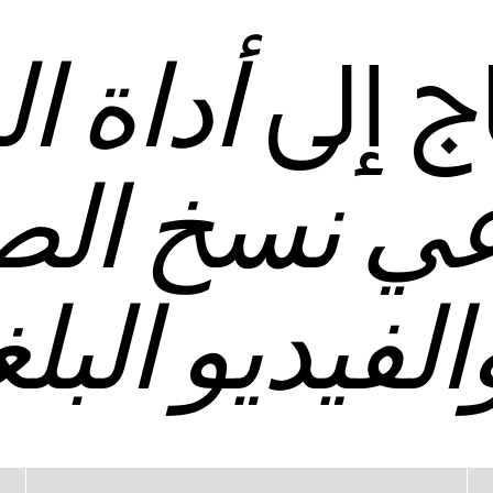
ج إلى
أداة ال
عي نسخ ال
الفيديو البلغ