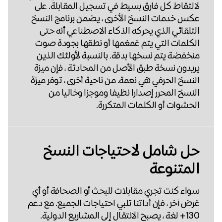
لالتقاط كل فارق بسيط في تسجيل المقابلة. على
عكس خدمات النسخ الأخرى ، يضمن برنامج النسخ
التلقائي الذي يحركه الذكاء الاصطناعي أنه حتى
الكلمات التي يتم غمغمها أو نطقها بجودة صوت
منخفضة يتم نسخها بدقة. بالنسبة لأولئك الذين
يريدون نسخة طبق الأصل من المحادثة ، فإن ميزة
النسخ الحرفي هي نعمة. من ناحية أخرى ، توفر ميزة
النسخ المحرر إصدارا نظيفا وموجزا وخاليا من
الحشوات أو الكلمات المتكررة.
حل شامل لاحتياجات النسخ
المتنوعة
سواء كنت تجري مقابلات للبحث أو الصحافة أو أي
غرض آخر ، فإن أداتنا تلبي احتياجات الجميع. مع دعم
130+ لغة ، يصبح الانتقال إلى المشاريع الدولية.