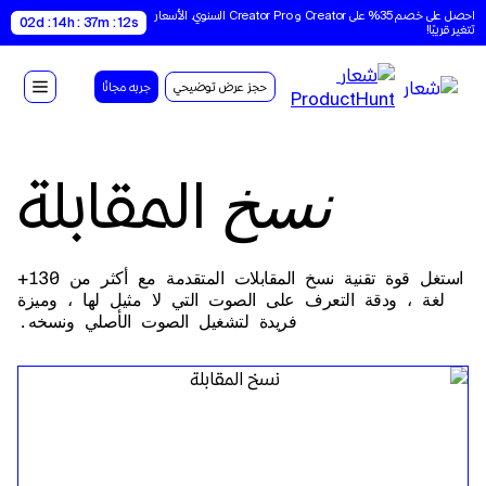
احصل على خصم 35% على Creator و Creator Pro السنوي. الأسعار 
02d : 14h : 37m : 11s
تتغير قريبًا!
حجز عرض توضيحي
جربه مجانًا
المقابلة
نسخ
استغل قوة تقنية نسخ المقابلات المتقدمة مع أكثر من 130+
لغة ، ودقة التعرف على الصوت التي لا مثيل لها ، وميزة
فريدة لتشغيل الصوت الأصلي ونسخه.