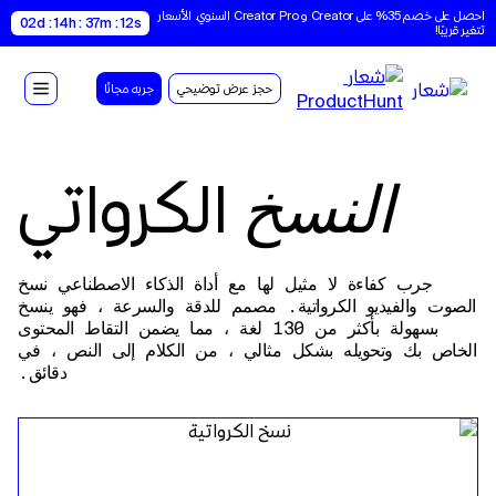
احصل على خصم 35% على Creator و Creator Pro السنوي. الأسعار 
02d : 14h : 37m : 11s
تتغير قريبًا!
حجز عرض توضيحي
جربه مجانًا
الكرواتي
النسخ
جرب كفاءة لا مثيل لها مع أداة الذكاء الاصطناعي نسخ
الصوت والفيديو الكرواتية. مصمم للدقة والسرعة ، فهو ينسخ
بسهولة بأكثر من 130 لغة ، مما يضمن التقاط المحتوى
الخاص بك وتحويله بشكل مثالي ، من الكلام إلى النص ، في
دقائق.