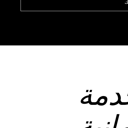
ك
دمة