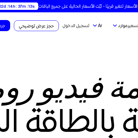
02d : 14h : 37m : 12s
تسعير
موارد
Ar
تسجيل الدخول
جربه
حجز عرض توضيحي
ة فيديو روم
بالطاقة ال