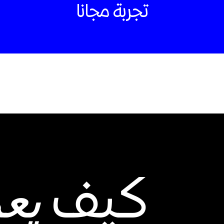
تجربة مجانا
كيف
يع