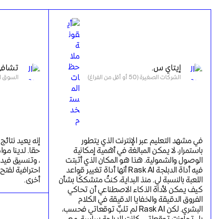
إيتاي س.
تشافي
الشركات الصغيرة (50 أو أقل من الفراغ)
السوق المتوس
في مشهد التعليم عبر الإنترنت الذي يتطور 
باستمرار، لا يمكن المبالغة في أهمية إمكانية 
الوصول والشمولية. هذا هو المكان الذي أثبتت 
فيه أداة الدبلجة Rask AI أنها أداة تغيير قواعد 
اللعبة بالنسبة لي. منذ البداية، كنتُ متشككًا بشأن 
أخرى.
كيف يمكن لأداة الذكاء الاصطناعي أن تحاكي 
الفروق الدقيقة والخفايا الدقيقة في الكلام 
البشري. لكن Rask AI لم تلبِّ توقعاتي فحسب، 
بل تجاوزت توقعاتي. كانت الدبلجة سلسة، مع 