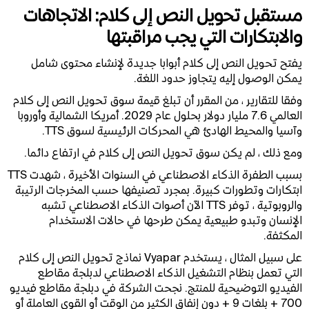
مستقبل تحويل النص إلى كلام: الاتجاهات
والابتكارات التي يجب مراقبتها
يفتح تحويل النص إلى كلام أبوابا جديدة لإنشاء محتوى شامل
يمكن الوصول إليه يتجاوز حدود اللغة.
وفقا للتقارير ، من المقرر أن تبلغ قيمة سوق تحويل النص إلى كلام
العالمي 7.6 مليار دولار بحلول عام 2029. أمريكا الشمالية وأوروبا
وآسيا والمحيط الهادئ هي المحركات الرئيسية لسوق TTS.
ومع ذلك ، لم يكن سوق تحويل النص إلى كلام في ارتفاع دائما.
بسبب الطفرة الذكاء الاصطناعي في السنوات الأخيرة ، شهدت TTS
ابتكارات وتطورات كبيرة. بمجرد تصنيفها حسب المخرجات الرتيبة
والروبوتية ، توفر TTS الآن أصوات الذكاء الاصطناعي تشبه
الإنسان وتبدو طبيعية يمكن طرحها في حالات الاستخدام
المكثفة.
على سبيل المثال ، يستخدم Vyapar نماذج تحويل النص إلى كلام
التي تعمل بنظام التشغيل الذكاء الاصطناعي لدبلجة مقاطع
الفيديو التوضيحية للمنتج. نجحت الشركة في دبلجة مقاطع فيديو
700 + بلغات 9 + دون إنفاق الكثير من الوقت أو القوى العاملة أو