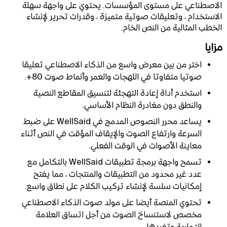
الاصطناعي على مستوى المؤسسات. يحتوي على واجهة سهلة
الاستخدام ، وتعليقات صوتية متميزة ، وقدرات تحرير لإنشاء
الخطب المثالية من النص الخام.
مزايا
اختر من بين معرض واسع من الذكاء الاصطناعي تعليقا
صوتيا متفاوتا في اللهجات والعمر وأنماط صوت 80+.
استخدم أداة إعادة التهجئة لتنسيق المقاطع النصية
والنطق دون مغادرة النظام الأساسي.
يساعد محرر النصوص المدمج في WellSaid على ضبط
السرعة وارتفاع الصوت والإيقاف المؤقت في النص أثناء
معاينة الأصوات في الوقت الفعلي.
تسمح واجهة برمجة تطبيقات WellSaid بالتكامل مع
عدد غير محدود من التطبيقات والمنتجات ، مما يفتح
إمكانيات سلسة لإنشاء تركيب الكلام على نطاق واسع.
تحتوي المنصة أيضا على مولد صوت الذكاء الاصطناعي
مخصص لاستنساخ الصوت من أجل اتساق العلامة
التجارية وتفردها.