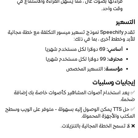
قراءتها بصوت عال ، مما يسهل القراءة والاستماع في
وقت واحد.
التسعير
تقدم Speechify نموذج تسعير ميسور التكلفة مع خطة مجانية
للأبد وخطط أخرى ، بما في ذلك:
أساسي:
69 دولارا لكل مستخدم شهريا
محترف:
99 دولارا لكل مستخدم شهريا
مؤسسة:
التسعير المخصص
إيجابيات وسلبيات
✅ يعد استخدام أصوات المشاهير كأصوات خاصة بك إضافة
ضخمة.
✅ حل TTS يمكن الوصول إليه بسهولة - متوفر على الويب وسطح
المكتب والأجهزة المحمولة.
❌ لا تسمح الخطة المجانية بالتنزيلات.