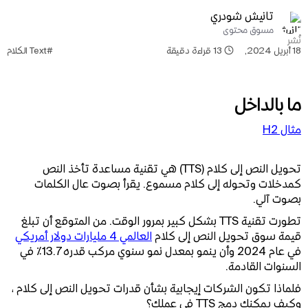
تانيش شودري
مسوق محتوى
نُشر
18 أبريل 2024
,
13
قراءة دقيقة
#Text الكلام
ما بالداخل
مثال H2
تحويل النص إلى كلام (TTS) هي تقنية مساعدة تأخذ النص
كمدخلات وتحوله إلى كلام مسموع. يقرأ بصوت عال الكلمات
بصوت آلي.
تطورت تقنية TTS بشكل كبير بمرور الوقت. من المتوقع أن تبلغ
قيمة سوق تحويل النص إلى كلام
العالمي 4 مليارات دولار أمريكي
في عام 2024 وأن ينمو بمعدل نمو سنوي مركب قدره 13.7٪ في
السنوات القادمة.
فلماذا تكون الشركات إيجابية بشأن قدرات تحويل النص إلى كلام ،
وكيف يمكنك دمج TTS في عملك؟