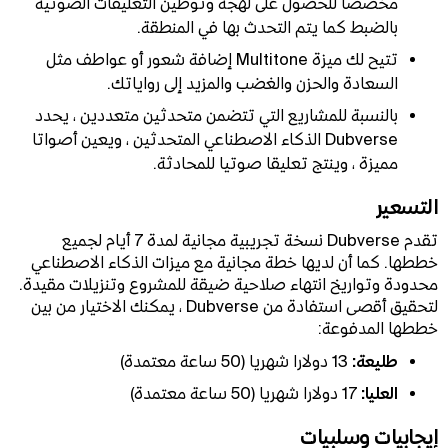
مخصصا للحصول على لهجة وتوطين التعليقات الصوتية
بالضبط كما يتم التحدث بها في المنطقة.
تتيح لك ميزة Multitone إضافة شعور أو عواطف مثل
السعادة والحزن والغضب والمزيد إلى رواياتك.
بالنسبة للمشاريع التي تتضمن متحدثين متعددين ، يحدد
Dubverse الذكاء الاصطناعي المتحدثين ، ويعين أصواتا
مميزة ، وينتج تعليقا صوتيا للمحادثة.
التسعير
تقدم Dubverse نسخة تجريبية مجانية لمدة 7 أيام لجميع
خططها. كما أن لديها خطة مجانية مع ميزات الذكاء الاصطناعي
محدودة وتواريخ انتهاء صلاحية ضيقة للمشروع وتنزيلات مقيدة.
لتحقيق أقصى استفادة من Dubverse ، يمكنك الاختيار من بين
خططها المدفوعة:
طليعة:
13 دولارا شهريا (50 ساعة معتمدة)
العليا:
17 دولارا شهريا (50 ساعة معتمدة)
إيجابيات وسلبيات