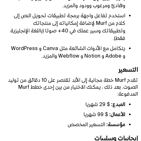
وهادئ ومرعوب وودود والمزيد.
استخدم تفاعل واجهة برمجة تطبيقات تحويل النص إلى
كلام من Murf لإضافة إمكانياته إلى منتجاتك
وتطبيقاتك وسير عملك في 40+ صوتا (باللغة الإنجليزية
فقط).
يتكامل مع الأدوات الشائعة مثل Canva و WordPress
و Adobe و Notion و Webflow والمزيد.
التسعير
تقدم Murf خطة مجانية إلى الأبد تقتصر على 10 دقائق من توليد
الصوت. بعد ذلك ، يمكنك الاختيار من بين إحدى خطط Murf
المدفوعة:
المبدع:
$ 29 شهريا
الأعمال:
$ 99 شهريا
مؤسسة:
التسعير المخصص
إيجابيات وسلبيات