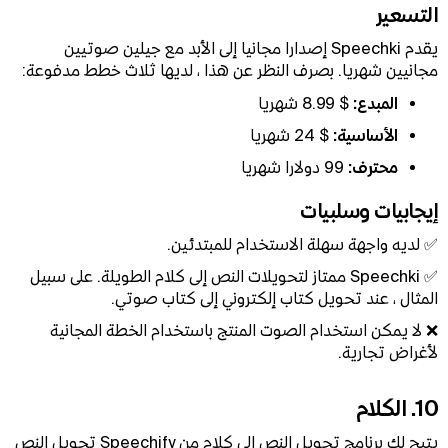
التسعير
يقدم Speechki إصدارا مجانيا إلى الأبد مع جيلين صوتيين
مجانيين شهريا. بصرف النظر عن هذا ، لديها ثلاث خطط مدفوعة:
المبدع:
$ 8.99 شهريا
الأساسية:
$ 24 شهريا
محترف:
99 دولارا شهريا
إيجابيات وسلبيات
✅ لديه واجهة سهلة الاستخدام للمبتدئين.
✅ Speechki ممتاز لتحويلات النص إلى كلام الطويلة. على سبيل
المثال ، عند تحويل كتاب إلكتروني إلى كتاب صوتي.
❌ لا يمكن استخدام الصوت المنتج باستخدام الخطة المجانية
لأغراض تجارية.
10. الكلام
يتيح لك برنامج تحويل النص إلى كلام من Speechify تحويل النص