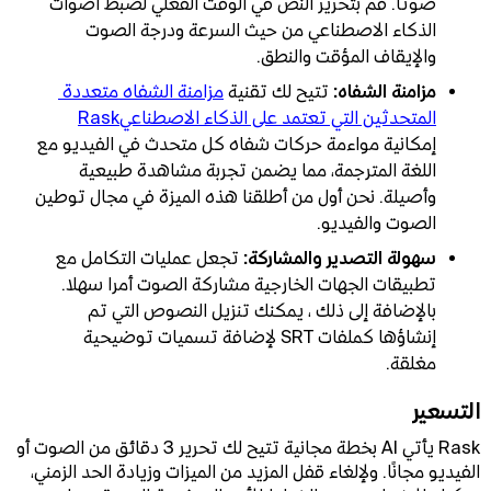
صوتا. قم بتحرير النص في الوقت الفعلي لضبط أصوات
الذكاء الاصطناعي من حيث السرعة ودرجة الصوت
والإيقاف المؤقت والنطق.
مزامنة الشفاه:
تتيح لك تقنية
مزامنة الشفاه متعددة 
المتحدثين التي تعتمد على الذكاء الاصطناعيRask
إمكانية مواءمة حركات شفاه كل متحدث في الفيديو مع
اللغة المترجمة، مما يضمن تجربة مشاهدة طبيعية
وأصيلة. نحن أول من أطلقنا هذه الميزة في مجال توطين
الصوت والفيديو.
سهولة التصدير والمشاركة:
تجعل عمليات التكامل مع
تطبيقات الجهات الخارجية مشاركة الصوت أمرا سهلا.
بالإضافة إلى ذلك ، يمكنك تنزيل النصوص التي تم
إنشاؤها كملفات SRT لإضافة تسميات توضيحية
مغلقة.
التسعير
Rask يأتي AI بخطة مجانية تتيح لك تحرير 3 دقائق من الصوت أو
الفيديو مجانًا. ولإلغاء قفل المزيد من الميزات وزيادة الحد الزمني،