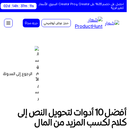
احصل على خصم 35% على Creator و Creator Pro السنوي. الأسعار 
02d : 14h : 37m : 10s
تتغير قريبًا!
حجز عرض توضيحي
جربه مجانًا
الرجوع إلى المدونة
أفضل 10 أدوات لتحويل النص إلى
كلام لكسب المزيد من المال