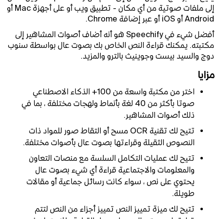
إلى ملفات صوتية من أي مكان - تطبيق ويب أو على أجهزة Mac أو
Android أو iOS أو عبر إضافة Chrome.
أفضل شيء في Speechify هو أنه أضاف أصوات المشاهير إلى
مكتبته. يمكنك قراءة النص الخاص بك بصوت عال بواسطة سنوب
دوج والسيد بيست وجوينيث بالترو والمزيد.
مزايا
اختر من مكتبة واسعة من 100+ الذكاء الاصطناعي
صوتا بأكثر من 40 لغة بأنماط ولهجات مختلفة ، بما في
ذلك أصوات المشاهير.
تتيح لك تقنية OCR مسح أو التقاط صور للمواد ذات
النصوص الثقيلة وقراءتها بصوت عال بأصوات مختلفة.
تتيح لك عمليات التكامل السلسة مع منصات التعاون
والمعلومات والاجتماعية قراءة أي شيء بصوت عال
يحتوي على نص ، سواء كانت رسائل جماعية أو مقالات
طويلة.
تتيح لك ميزة تمييز النص تمييز أجزاء من النص لتتم