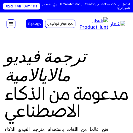
احصل على خصم 35% على Creator و Creator Pro السنوي. الأسعار 
02d : 14h : 37m : 10s
تتغير قريبًا!
حجز عرض توضيحي
جربه مجانًا
ترجمة فيديو
مالايالامية
مدعومة من الذكاء
الاصطناعي
افتح عالما من اللغات باستخدام مترجم الفيديو الذكاء