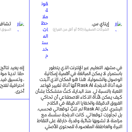
إيتاي س.
تشافي
الشركات الصغيرة (50 أو أقل من الفراغ)
السوق المتوس
في مشهد التعليم عبر الإنترنت الذي يتطور 
باستمرار، لا يمكن المبالغة في أهمية إمكانية 
الوصول والشمولية. هذا هو المكان الذي أثبتت 
فيه أداة الدبلجة Rask AI أنها أداة تغيير قواعد 
اللعبة بالنسبة لي. منذ البداية، كنتُ متشككًا بشأن 
أخرى.
كيف يمكن لأداة الذكاء الاصطناعي أن تحاكي 
الفروق الدقيقة والخفايا الدقيقة في الكلام 
البشري. لكن Rask AI لم تلبِّ توقعاتي فحسب، 
بل تجاوزت توقعاتي. كانت الدبلجة سلسة، مع 
مزامنة لا تشوبها شائبة وقدرة خارقة على التقاط 
النبرة والعاطفة المقصودة للمحتوى الأصلي.