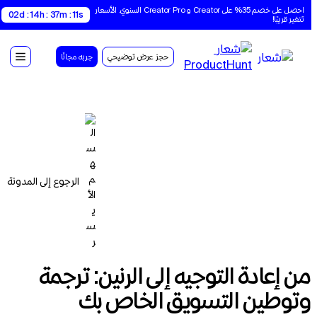
احصل على خصم 35% على Creator و Creator Pro السنوي. الأسعار 
02d : 14h : 37m : 10s
تتغير قريبًا!
حجز عرض توضيحي
جربه مجانًا
الرجوع إلى المدونة
من إعادة التوجيه إلى الرنين: ترجمة
وتوطين التسويق الخاص بك