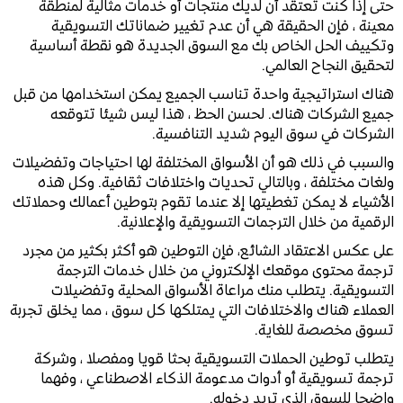
حتى إذا كنت تعتقد أن لديك منتجات أو خدمات مثالية لمنطقة
معينة ، فإن الحقيقة هي أن عدم تغيير ضماناتك التسويقية
وتكييف الحل الخاص بك مع السوق الجديدة هو نقطة أساسية
لتحقيق النجاح العالمي.
هناك استراتيجية واحدة تناسب الجميع يمكن استخدامها من قبل
جميع الشركات هناك. لحسن الحظ ، هذا ليس شيئا تتوقعه
الشركات في سوق اليوم شديد التنافسية.
والسبب في ذلك هو أن الأسواق المختلفة لها احتياجات وتفضيلات
ولغات مختلفة ، وبالتالي تحديات واختلافات ثقافية. وكل هذه
الأشياء لا يمكن تغطيتها إلا عندما تقوم بتوطين أعمالك وحملاتك
الرقمية من خلال الترجمات التسويقية والإعلانية.
على عكس الاعتقاد الشائع، فإن التوطين هو أكثر بكثير من مجرد
ترجمة محتوى موقعك الإلكتروني من خلال خدمات الترجمة
التسويقية. يتطلب منك مراعاة الأسواق المحلية وتفضيلات
العملاء هناك والاختلافات التي يمتلكها كل سوق ، مما يخلق تجربة
تسوق مخصصة للغاية.
يتطلب توطين الحملات التسويقية بحثا قويا ومفصلا ، وشركة
ترجمة تسويقية أو أدوات مدعومة الذكاء الاصطناعي ، وفهما
واضحا للسوق الذي تريد دخوله.