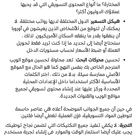
المختارة؟ ما أنواع المحتوى التسويقي التي قد يحبها
عملاؤك الدوليون أكثر؟
هيكل التسعير
: الدول المختلفة لديها رواتب مختلفة. لا
يمكنك أن تتوقع من الأشخاص الذين يعيشون في أوروبا
أن ينفقوا بقدر ما ينفقه السكان الأمريكيون. لذلك ،
ستحتاج أيضا إلى تحديد ما إذا كنت تريد فقط تحويل
العملة أو ضبط الأسعار لحساب مستويات الدخل.
تحسين
محركات البحث
: تعد محاولة تحسين موقع الويب
المترجم الخاص بك بنفس النهج كما هو الحال مع الموقع
الأصلي ممارسة سيئة. بدلا من ذلك ، اختر الكلمات
الأساسية الأكثر استخداما داخل الإعدادات المحلية
المحددة وركز عليها عند إنشاء محتوى تسويقي لجميع
مواقع الويب والقنوات الجديدة.
في حين أن جميع الجوانب الموضحة أعلاه هي عناصر حاسمة
لتوطين المواد التسويقية، فإن العملية تغطي أيضا فئتين:
التجربة
: لا يكفي تنفيذ جميع التكتيكات التي تضمن نجاح توطينك.
يجب عليك أيضا استثمار الوقت والموارد في إنشاء تجربة مستخدم