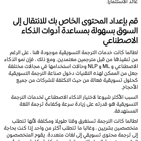
عائد الاستثمار).
قم بإعداد المحتوى الخاص بك للانتقال إلى
السوق بسهولة بمساعدة أدوات الذكاء
الاصطناعي
لطالما كانت خدمات الترجمة التسويقية موجودة هنا ، على الرغم
من تنفيذها من قبل مترجمين معتمدين. ومع ذلك ، فإن نمو الذكاء
الاصطناعي و ML و NLP وحالات استخدامها في مجالات مختلفة
جعل من الممكن لهذه التقنيات دخول صناعة الترجمة التسويقية
كحلول تسويقية فعالة من حيث التكلفة للشركات من جميع
الأحجام.
السبب الأكثر شيوعا لاختيار الذكاء الاصطناعي لخدمات الترجمة
التسويقية هو قدرته على زيادة سرعة وكفاءة ترجمة اللغة
المستهدفة.
لطالما كانت الترجمة تستغرق وقتا طويلا ومكلفة لأنها تتطلب
متخصصين بشريين ، وغالبا ما تتطلب أكثر من واحد إذا كنت بحاجة
إلى ترجمة محتوى تسويقي إلى لغات متعددة. يقوم المتخصصون