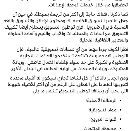
تحقيقها من خلال خدمات ترجمة الإعلانات.
كما ذكرنا ، هناك حاجة إلى أكثر من ترجمة بسيطة. في حين أن
جعل عناصر التسويق الخاصة بك ومحتوى الإعلان والتسويق باللغة
المحلية لا يزال ضروريا ، فإن توطين التسويق يستلزم أيضا تكييف
التسويق مع العادات والمعتقدات والآداب والقيم وأنماط السلوك
والمعايير الثقافية المحلية.
نظرا لكونه جزءا مهما من أي ضمانات تسويقية عالمية ، فإن
التوطين هو ممارسة شائعة تستخدمها العلامات التجارية
الصغيرة والكبيرة على حد سواء لإنشاء اتصال عاطفي ، وزيادة
المشاركة ، وزيادة المبيعات في نهاية المطاف في البلدان الأخرى.
ومن الجدير بالذكر أن كل نشاط تجاري سيكون له أشياء محددة
لتعريبها اعتمادا على النطاق، على الرغم من أن أكثر الأشياء شيوعا
التي يجب أن يتبناها توطين التسويق تشمل ما يلي:
الرسالة الأصلية؛
مواد تسويقية؛
قنوات الترويج؛
محفظة المنتجات؛