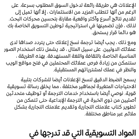
الإعلانات هي طريقة رائعة لدخول السوق المطلوب بسرعة. على
الرغم من أنها تتطلب المزيد من الاستثمارات ، إلا أنها تميل إلى
تقديم نتائج أسرع وأكثر واقعية مقارنة بتحسين محركات البحث.
لذلك ، فإن تضمينها في استراتيجية توطين التسويق الخاصة بك
هو دائما قرار يستحق.
ومع ذلك ، يجب أيضا ترجمة نسخ إعلانك حتى يتردد صداها لدى
عملائك الدوليين. على سبيل المثال ، قد يشمل ذلك استخدام الصور
المناسبة الخاصة بالثقافة واللغة المستهدفة. بهذه الطريقة ،
ستتمكن من زيادة فرص عملائك المحتملين في فتح مواقع الويب
والنظر في عملك لمشترياتهم المستقبلية.
يسمح الضبط الدقيق لنسخ الإعلانات أيضا للشركات بتلبية
الاحتياجات المتغيرة لجماهير مختلفة ، مما يخلق رسالة تسويقية
قوية. نوصي أيضا باستخدام خدمات الترجمة أو توظيف متحدثين
أصليين من ذوي الخبرة في الترجمة الإبداعية حتى تتمكن من
تطوير كتاب علامتك التجارية وتقديم علامتك التجارية بشكل
ملائم عبر مناطق مختلفة.
المواد التسويقية التي قد تدرجها في