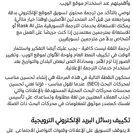
وأهميتهم عند استخدام موقع الويب.
نوصي بالتأكد من ترجمة محتوى تسويق الموقع الإلكتروني بدقة
ومراجعته من قبل أحد المتحدثين الأصليين (وهذا خيار مثالي).
يمكنك الاستعانة بخدمات الترجمة التسويقية مثل Rask AI أو
الاستعانة بمترجمين معتمدين إذا كنت حريصًا على العمل مع
أشخاص بدلاً من مترجمين تسويقيين.
ترجمة اللغة ليست كافية - يجب عليك أيضا التفكير واستثمار
الوقت في تكييف النمط العام ولوحة الألوان لموقع الويب ، وتغيير
الصور إذا لزم الأمر ، ومحاذاة النص لبعض البلدان والتواريخ بعد
استخدام خدمات الترجمة الإعلانية.
ستكون النقطة التالية في هذه المرحلة هي إنشاء تحسين مناسب
لمحركات البحث (SEO). عندما نقول مناسب - فإننا نعني تحسين
محسنات محركات البحث المحلية المستهدفة بالإعلانات والتي
تجذب العملاء المعنيين من لغة مطلوبة وتساعدك على تأسيس
نفسك كمصدر موثوق للمعلومات في محركات البحث ذات الصلة.
تكييف رسائل البريد الإلكتروني الترويجية
لا يتوقف التسويق على الإعلانات وقنوات التواصل الاجتماعي. على