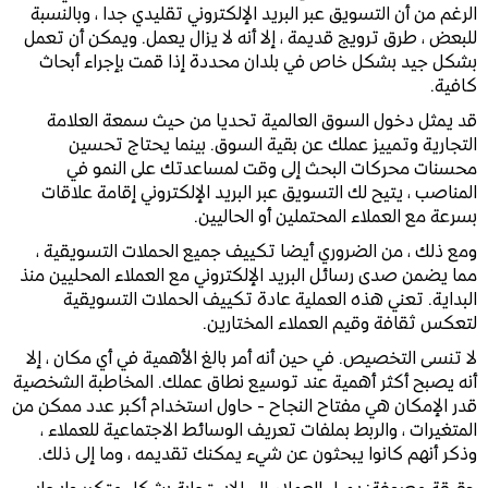
الرغم من أن التسويق عبر البريد الإلكتروني تقليدي جدا ، وبالنسبة
للبعض ، طرق ترويج قديمة ، إلا أنه لا يزال يعمل. ويمكن أن تعمل
بشكل جيد بشكل خاص في بلدان محددة إذا قمت بإجراء أبحاث
كافية.
قد يمثل دخول السوق العالمية تحديا من حيث سمعة العلامة
التجارية وتمييز عملك عن بقية السوق. بينما يحتاج تحسين
محسنات محركات البحث إلى وقت لمساعدتك على النمو في
المناصب ، يتيح لك التسويق عبر البريد الإلكتروني إقامة علاقات
بسرعة مع العملاء المحتملين أو الحاليين.
ومع ذلك ، من الضروري أيضا تكييف جميع الحملات التسويقية ،
مما يضمن صدى رسائل البريد الإلكتروني مع العملاء المحليين منذ
البداية. تعني هذه العملية عادة تكييف الحملات التسويقية
لتعكس ثقافة وقيم العملاء المختارين.
لا تنسى التخصيص. في حين أنه أمر بالغ الأهمية في أي مكان ، إلا
أنه يصبح أكثر أهمية عند توسيع نطاق عملك. المخاطبة الشخصية
قدر الإمكان هي مفتاح النجاح - حاول استخدام أكبر عدد ممكن من
المتغيرات ، والربط بملفات تعريف الوسائط الاجتماعية للعملاء ،
وذكر أنهم كانوا يبحثون عن شيء يمكنك تقديمه ، وما إلى ذلك.