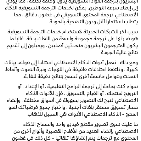
البشريون بترجمة المواد التسويقية يدويا وكلمة بكلمة ، مما يؤدي
إلى إبطاء سرعة التوطين. يمكن لخدمات الترجمة التسويقية الذكاء
الاصطناعي ترجمة المحتوى التسويقي في غضون دقائق ، مما
يتطلب استثمارا أقل ودون التضحية بالجودة.
سبب آخر للشركات الحديثة لاستخدام خدمات الترجمة التسويقية
هو قدرتها على ترجمة مجموعة واسعة من اللغات بدقة. غالبا ما
يكون المترجمون البشريون متحدثين أصليين ، ويميلون إلى تقديم
نتائج عالية الجودة.
ومع ذلك ، تعمل أدوات الذكاء الاصطناعي استنادا إلى قواعد بيانات
كبيرة ، وتلتقط اختلافات طفيفة في اللهجات ونبرة الصوت وأنماط
التحدث وعوامل حاسمة أخرى تسمح بنتائج دقيقة للغاية.
سواء كنت بحاجة إلى ترجمة البرامج التعليمية ، أو الإعداد ، أو
الترويج لمنتجك ، أو القيام بالتسويق ، فإن الأدوات الذكاء
الاصطناعي تتيح لك التصوير بسهولة في أسواق مختلفة ، وإنشاء
مسار تسويق مستقر بلغات أجنبية ، واختبار جميع فرضياتك لنمو
المنتج - الذكاء الاصطناعي الأدوات هي السبيل للذهاب.
ما عليك سوى تصوير مقطع فيديو واحد والسماح الذكاء
الاصطناعي بإنشاء العديد من الأفلام القصيرة وأنواع أخرى من
المحتوى مع ترجمات يتم إنشاؤها تلقائيا - كل ذلك في غضون