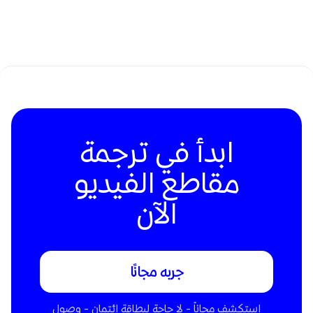
ابدأ في ترجمة
مقاطع الفيديو
الآن
جربه مجانًا
استكشف مجاناً - لا حاجة لبطاقة ائتمان - وصول