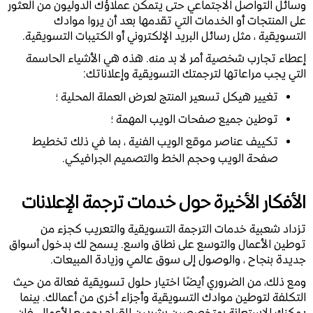
وسائل التواصل الاجتماعي حتى يتمكن عملاؤك الدوليون من العثور
على المنتجات أو الخدمات التي تقدمها بعد أن يروا موادك
التسويقية ، مثل رسائل البريد الإلكتروني أو الكتيبات التسويقية.
إعطاء تجارب شخصية أمر لا بد منه. هذه هي الأشياء الحاسمة
التي يجب مراعاتها لترجمتك التسويقية وإعلاناتك:
تغيير هيكل تسعير المنتج لعرض العملة المحلية ؛
توطين جميع صفحات الويب المهمة ؛
تكييف عناصر موقع الويب الفنية ، بما في ذلك تخطيط
صفحة الويب وحجم الخط والتصميم الجرافيكي.
الأفكار الأخيرة حول خدمات ترجمة الإعلانات
تزداد شعبية خدمات الترجمة التسويقية والتعريب كجزء من
توطين الأعمال والتوسع على نطاق واسع. يسمح لك بدخول أسواق
جديدة بنجاح ، والوصول إلى سوق عالمي وزيادة المبيعات.
ومع ذلك، من الضروري أيضًا اختيار حلول تسويقية فعالة من حيث
التكلفة لتوطين موادك التسويقية وأجزاء أخرى من أعمالك. بينما
يمكنك الاستعانة بمتخصصين بشريين للقيام بجميع الأعمال، فإن