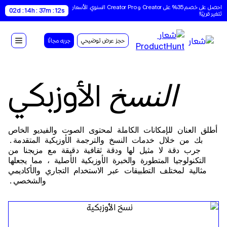
احصل على خصم 35% على Creator و Creator Pro السنوي. الأسعار 
02d : 14h : 37m : 11s
تتغير قريبًا!
حجز عرض توضيحي
جربه مجانًا
الأوزبكي
النسخ
أطلق العنان للإمكانات الكاملة لمحتوى الصوت والفيديو الخاص
بك من خلال خدمات النسخ والترجمة الأوزبكية المتقدمة.
جرب دقة لا مثيل لها ودقة ثقافية دقيقة مع مزيجنا من
التكنولوجيا المتطورة والخبرة الأوزبكية الأصلية ، مما يجعلها
مثالية لمختلف التطبيقات عبر الاستخدام التجاري والأكاديمي
والشخصي.