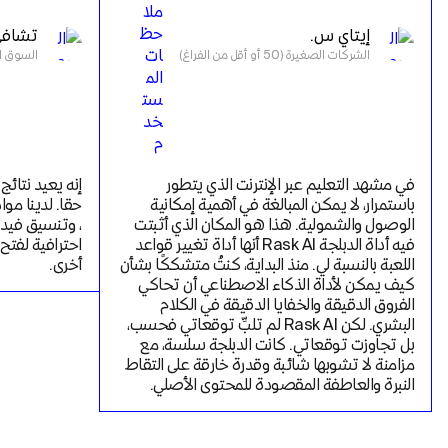
إيتاي س.
تشافي
الشركات الصغيرة (50 أو أقل من الفراغ)
السوق المتوس
في مشهد التعليم عبر الإنترنت الذي يتطور 
باستمرار، لا يمكن المبالغة في أهمية إمكانية 
الوصول والشمولية. هذا هو المكان الذي أثبتت 
فيه أداة الدبلجة Rask AI أنها أداة تغيير قواعد 
اللعبة بالنسبة لي. منذ البداية، كنتُ متشككًا بشأن 
أخرى.
كيف يمكن لأداة الذكاء الاصطناعي أن تحاكي 
الفروق الدقيقة والخفايا الدقيقة في الكلام 
البشري. لكن Rask AI لم تلبِّ توقعاتي فحسب، 
بل تجاوزت توقعاتي. كانت الدبلجة سلسة، مع 
مزامنة لا تشوبها شائبة وقدرة خارقة على التقاط 
النبرة والعاطفة المقصودة للمحتوى الأصلي.