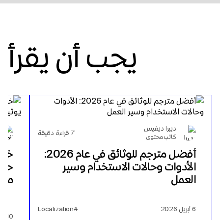
يجب أن يقرأ
ديبرا ديفيس
7
قراءة دقيقة
كاتب محتوى
أفضل مترجم للوثائق في عام 2026:
خلا
الأدوات وحالات الاستخدام وسير
حول
العمل
منه
6 أبريل 2026
#Localization
30 مايو 2024