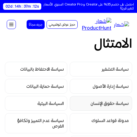
احصل على خصم 35% على Creator و Creator Pro السنوي. الأسعار 
02d : 14h : 37m : 12s
تتغير قريبًا!
حجز عرض توضيحي
جربه مجانًا
الامتثال
سياسة التشفير
سياسة الاحتفاظ بالبيانات
سياسة إدارة الأصول
سياسة حماية البيانات
سياسة حقوق الإنسان
السياسة البيئية
مدونة قواعد السلوك
سياسة عدم التمييز وتكافؤ 
الفرص