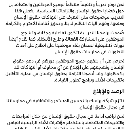
نحن نوفر تدريباً وتثقيفاً منتظماً لجميع الموظفين والمتعاقدين
حول قضايا حقوق الإنسان والتزاماتنا السياسية. يغطي هذا
التدريب موضوعات مثل التعرف على انتهاكات حقوق الإنسان
ومنعها، وفهم آليات التظلم لدينا، وتعزيز ثقافة الاحترام والكرامة.
صُممت برامجنا التدريبية لتكون تفاعلية وجذابة، وتشجع
الموظفين على المشاركة الفعالة وطرح الأسئلة. كما نقدم أيضاً
دورات تنشيطية لضمان بقاء موظفينا على اطلاع على أحدث
التطورات في ممارسات حقوق الإنسان.
نحرص على أن يتفهم جميع الموظفين دورهم في دعم حقوق
الإنسان ونشجعهم على الإبلاغ عن أي مخاوف أو انتهاكات قد
يلاحظونها. وقد أدمجنا التزامنا بحقوق الإنسان في عملية التأهيل
وتقييمات الأداء وبرامج تطوير القيادة.
الرصد والإبلاغ
تلتزم شركة براسك بالتحسين المستمر والشفافية في ممارساتنا
في مجال حقوق الإنسان.
نحن نراقب أداءنا في مجال حقوق الإنسان من خلال المراجعات
والتقييمات المنتظمة، باستخدام مؤشرات الأداء الرئيسية لقياس
التقدم الذي نحرزه. قد تتضمن مؤشرات الأداء الرئيسية هذه