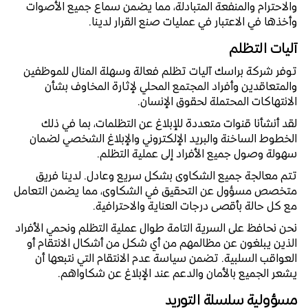
والاحترام والمنفعة المتبادلة، مما يضمن سماع جميع الأصوات
وأخذها في الاعتبار في عمليات صنع القرار لدينا.
آليات التظلم
توفر شركة براسك آليات تظلم فعالة وسهلة المنال للموظفين
والمتعاقدين وأفراد المجتمع المحلي لإثارة المخاوف بشأن
الانتهاكات المحتملة لحقوق الإنسان.
لقد أنشأنا قنوات متعددة للإبلاغ عن التظلمات، بما في ذلك
الخطوط الساخنة والبريد الإلكتروني والإبلاغ الشخصي لضمان
سهولة وصول جميع الأفراد إلى عملية التظلم.
تتم معالجة جميع الشكاوى بشكل سريع وعادل. لدينا فريق
متخصص مسؤول عن التحقيق في الشكاوى، مما يضمن التعامل
مع كل حالة بأقصى درجات العناية والاحترافية.
نحن نحافظ على السرية التامة طوال عملية التظلم ونحمي الأفراد
الذين يبلغون عن مظالمهم من أي شكل من أشكال الانتقام أو
العواقب السلبية. تضمن سياسة عدم الانتقام التي نتبعها أن
يشعر الجميع بالأمان والدعم عند الإبلاغ عن شكاواهم.
مسؤولية سلسلة التوريد