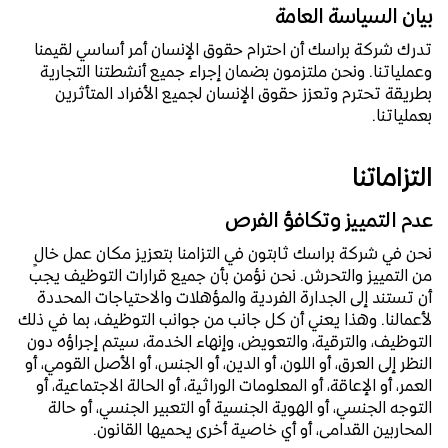
بيان السياسة العامة
تدرك شركة براسك أن احترام حقوق الإنسان أمر أساسي لقيمنا
وعملياتنا. ونحن ملتزمون بضمان إجراء جميع أنشطتنا التجارية
بطريقة تحترم وتعزز حقوق الإنسان لجميع الأفراد المتأثرين
بعملياتنا.
التزاماتنا
عدم التمييز وتكافؤ الفرص
نحن في شركة براسك ثابتون في التزامنا بتعزيز مكان عمل خالٍ
من التمييز والتحرش. نحن نؤمن بأن جميع قرارات التوظيف يجب
أن تستند إلى الجدارة الفردية والمؤهلات والاحتياجات المحددة
لأعمالنا. وهذا يعني أن كل جانب من جوانب التوظيف، بما في ذلك
التوظيف، والترقية، والتعويض، وإنهاء الخدمة، سيتم إجراؤه دون
النظر إلى العرق، أو اللون، أو الدين، أو الجنس، أو الأصل القومي، أو
العمر، أو الإعاقة، أو المعلومات الوراثية، أو الحالة الاجتماعية، أو
التوجه الجنسي، أو الهوية الجنسية أو التعبير الجنسي، أو حالة
المحاربين القدامى، أو أي خاصية أخرى يحميها القانون.