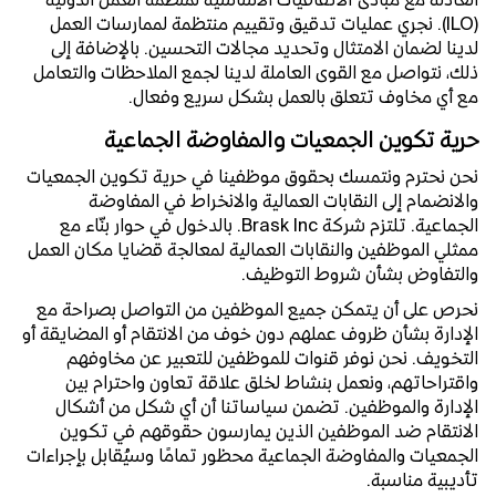
(ILO). نجري عمليات تدقيق وتقييم منتظمة لممارسات العمل
لدينا لضمان الامتثال وتحديد مجالات التحسين. بالإضافة إلى
ذلك، نتواصل مع القوى العاملة لدينا لجمع الملاحظات والتعامل
مع أي مخاوف تتعلق بالعمل بشكل سريع وفعال.
حرية تكوين الجمعيات والمفاوضة الجماعية
نحن نحترم ونتمسك بحقوق موظفينا في حرية تكوين الجمعيات
والانضمام إلى النقابات العمالية والانخراط في المفاوضة
الجماعية. تلتزم شركة Brask Inc. بالدخول في حوار بنّاء مع
ممثلي الموظفين والنقابات العمالية لمعالجة قضايا مكان العمل
والتفاوض بشأن شروط التوظيف.
نحرص على أن يتمكن جميع الموظفين من التواصل بصراحة مع
الإدارة بشأن ظروف عملهم دون خوف من الانتقام أو المضايقة أو
التخويف. نحن نوفر قنوات للموظفين للتعبير عن مخاوفهم
واقتراحاتهم، ونعمل بنشاط لخلق علاقة تعاون واحترام بين
الإدارة والموظفين. تضمن سياساتنا أن أي شكل من أشكال
الانتقام ضد الموظفين الذين يمارسون حقوقهم في تكوين
الجمعيات والمفاوضة الجماعية محظور تمامًا وسيُقابل بإجراءات
تأديبية مناسبة.