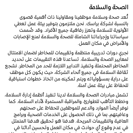
الصحة والسلامة
تُعد صحة وسلامة موظفينا ومقاولينا ذات أهمية قصوى
بالنسبة لشركة براسك. نحن ملتزمون بتوفير بيئة عمل تعطي
الأولوية للسلامة وتعزز رفاهية جميع الأفراد. وقد صُممت
سياساتنا وإجراءاتنا الشاملة للصحة والسلامة لمنع الإصابات
والأمراض في مكان العمل.
نجري دورات تدريبية منتظمة وتقييمات للمخاطر لضمان الامتثال
لمعايير الصحة والسلامة. تساعدنا هذه التقييمات على تحديد
المخاطر المحتملة وتنفيذ التدابير اللازمة للحد من المخاطر. نشجع
ثقافة السلامة في جميع أنحاء الشركة، حيث يكون كل موظف
على دراية بمسؤولياته ويتم تمكينه من اتخاذ خطوات استباقية
للحفاظ على بيئة عمل آمنة.
تشمل مبادرات الصحة والسلامة لدينا تنفيذ أنظمة إدارة السلامة،
وخطط التأهب للطوارئ، والمراقبة المستمرة لأداء السلامة. كما
نوفر أيضاً الموارد والدعم للموظفين للحفاظ على صحتهم
وعافيتهم، بما في ذلك الحصول على الخدمات الصحية وبرامج
العافية والتقييمات المريحة. هدفنا هو تحقيق هدفنا المتمثل
في عدم وقوع أي حوادث في مكان العمل وتحسين أدائنا في