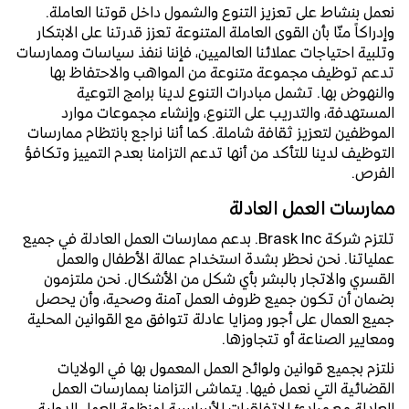
نعمل بنشاط على تعزيز التنوع والشمول داخل قوتنا العاملة.
وإدراكاً منّا بأن القوى العاملة المتنوعة تعزز قدرتنا على الابتكار
وتلبية احتياجات عملائنا العالميين، فإننا ننفذ سياسات وممارسات
تدعم توظيف مجموعة متنوعة من المواهب والاحتفاظ بها
والنهوض بها. تشمل مبادرات التنوع لدينا برامج التوعية
المستهدفة، والتدريب على التنوع، وإنشاء مجموعات موارد
الموظفين لتعزيز ثقافة شاملة. كما أننا نراجع بانتظام ممارسات
التوظيف لدينا للتأكد من أنها تدعم التزامنا بعدم التمييز وتكافؤ
الفرص.
ممارسات العمل العادلة
تلتزم شركة Brask Inc. بدعم ممارسات العمل العادلة في جميع
عملياتنا. نحن نحظر بشدة استخدام عمالة الأطفال والعمل
القسري والاتجار بالبشر بأي شكل من الأشكال. نحن ملتزمون
بضمان أن تكون جميع ظروف العمل آمنة وصحية، وأن يحصل
جميع العمال على أجور ومزايا عادلة تتوافق مع القوانين المحلية
ومعايير الصناعة أو تتجاوزها.
نلتزم بجميع قوانين ولوائح العمل المعمول بها في الولايات
القضائية التي نعمل فيها. يتماشى التزامنا بممارسات العمل
العادلة مع مبادئ الاتفاقيات الأساسية لمنظمة العمل الدولية