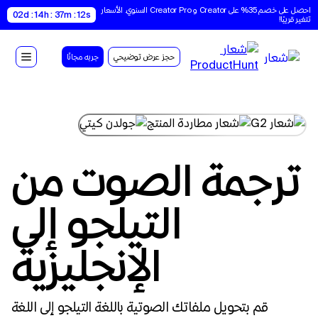
احصل على خصم 35% على Creator و Creator Pro السنوي. الأسعار 
02d : 14h : 37m : 11s
تتغير قريبًا!
حجز عرض توضيحي
جربه مجانًا
ترجمة الصوت من
التيلجو إلى
الإنجليزية
قم بتحويل ملفاتك الصوتية باللغة التيلجو إلى اللغة