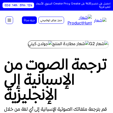
احصل على خصم 35% على Creator و Creator Pro السنوي. الأسعار 
02d : 14h : 37m : 11s
تتغير قريبًا!
حجز عرض توضيحي
جربه مجانًا
ترجمة الصوت من
الإسبانية إلى
الإنجليزية
قم بترجمة ملفاتك الصوتية الإسبانية إلى أي لغة من خلال